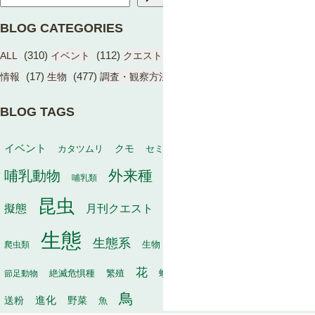
BLOG CATEGORIES
(310)
(112)
(17)
(1)
ALL
イベント
クエスト（BIOME）
学術成果
(17)
(477)
(13)
情報
生物
調査・観察方法
BLOG TAGS
動物
イベント
保全
カタツムリ
クモ
セミ
冬
タヌキ
外来種
哺乳動物
幼虫
家畜
哺乳類
寄生
寄生植物
巣
昆虫
植物
月刊クエスト
海
擬態
毒
有袋類
果実
生態
生態系
生物
秋
爬虫類
生物多様性
甲虫
種子散布
花
繁殖
軟体動物
節足動物
絶滅危惧種
蛾
行動
訪花昆虫
鳥
進化
送粉
野菜
魚