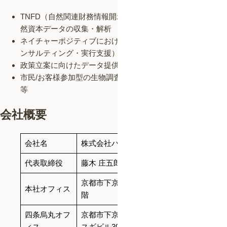
TNFD（自然関連財務情報開示タスクフォース）における自
然資本データの収集・解析
ネイチャーポジティブにおけるビジネス機会の創出支援（コ
ンサルティング・実行支援）
政策立案に向けたデータ提供・レポーティング
市民/お客様参加型の生物調査プロジェクトの設計・実施
等
会社概要
会社名
株式会社バイオーム（BIOME Inc.）
代表取締役
藤木 庄五郎
京都市下京区中堂寺南町134番地ASTEMビ
本社オフィス
階
四条烏丸オフ
京都市下京区綾小路通新町東入善長寺町143
ィス
スギビル305