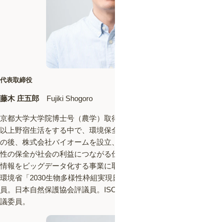
代表取締役
藤木 庄五郎
Fujiki Shogoro
京都大学大学院博士号（農学）取得。ボルネオ島の熱帯林にて2年
以上野宿生活をする中で、環境保全を事業化することを決意。そ
の後、株式会社バイオームを設立、代表取締役に就任。生物多様
性の保全が社会の利益につながる仕組みづくりを目指し、生物の
情報をビッグデータ化する事業に取り組む。
環境省「2030生物多様性枠組実現日本会議行動変容WG」専門委
員。日本自然保護協会評議員。ISO/TC331（生物多様性）国内審
議委員。