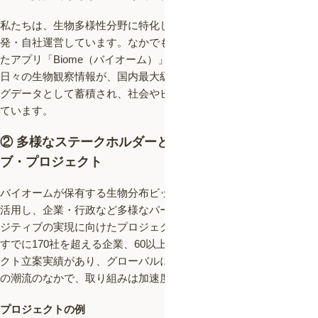
私たちは、生物多様性分野に特化した複数のサービスを自社開
発・自社運営しています。なかでも、120万ダウンロードを突破し
たアプリ「Biome（バイオーム）」では、ユーザーから寄せられる
日々の生物観察情報が、国内最大級のリアルタイム生物分布ビッ
グデータとして蓄積され、社会やビジネスを動かす原動力となっ
ています。
② 多様なステークホルダーとのネイチャーポジティ
ブ・プロジェクト
バイオームが保有する生物分布ビッグデータと高度な解析技術を
活用し、企業・行政など多様なパートナーと共に、ネイチャーポ
ジティブの実現に向けたプロジェクトを推進しています。
すでに170社を超える企業、60以上の自治体・官公庁とのプロジェ
クト立案実績があり、グローバルに広がるネイチャーポジティブ
の潮流のなかで、取り組みは加速度的に拡大しています。
プロジェクトの例