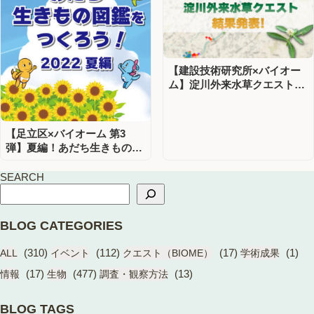
【建設技術研究所×バイオー
ム】淀川外来水草クエスト結
果発表!
【足立区×バイオーム 第3
弾】夏編！あだち生きもの図
鑑をつくろう
SEARCH
BLOG CATEGORIES
(310)
(112)
(17)
(1)
ALL
イベント
クエスト（BIOME）
学術成果
(17)
(477)
(13)
情報
生物
調査・観察方法
BLOG TAGS