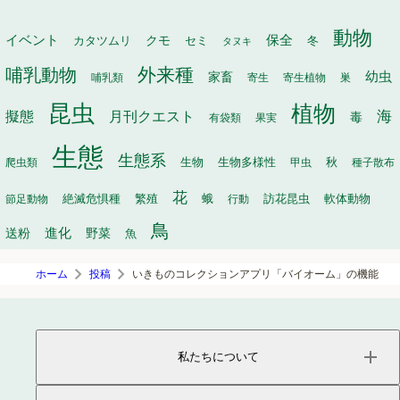
動物
イベント
保全
カタツムリ
クモ
セミ
冬
タヌキ
外来種
哺乳動物
幼虫
家畜
哺乳類
寄生
寄生植物
巣
昆虫
植物
月刊クエスト
海
擬態
毒
有袋類
果実
生態
生態系
生物
秋
爬虫類
生物多様性
甲虫
種子散布
花
繁殖
軟体動物
節足動物
絶滅危惧種
蛾
行動
訪花昆虫
鳥
進化
送粉
野菜
魚
ホーム
投稿
いきものコレクションアプリ「バイオーム」の機能
私たちについて
ページトップ