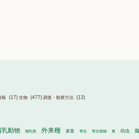
(17)
(477)
(13)
情報
生物
調査・観察方法
外来種
哺乳動物
幼虫
家畜
哺乳類
寄生
寄生植物
巣