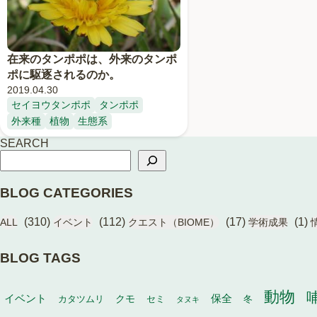
在来のタンポポは、外来のタンポ
ポに駆逐されるのか。
2019.04.30
セイヨウタンポポ
タンポポ
外来種
植物
生態系
SEARCH
BLOG CATEGORIES
(310)
(112)
(17)
(1)
ALL
イベント
クエスト（BIOME）
学術成果
BLOG TAGS
動物
イベント
保全
カタツムリ
クモ
セミ
冬
タヌキ