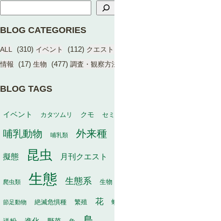
BLOG CATEGORIES
(310)
(112)
(17)
(1)
ALL
イベント
クエスト（BIOME）
学術成果
(17)
(477)
(13)
情報
生物
調査・観察方法
BLOG TAGS
動物
イベント
保全
カタツムリ
クモ
セミ
冬
タヌキ
外来種
哺乳動物
幼虫
家畜
哺乳類
寄生
寄生植物
巣
昆虫
植物
月刊クエスト
海
擬態
毒
有袋類
果実
生態
生態系
生物
秋
爬虫類
生物多様性
甲虫
種子散布
花
繁殖
軟体動物
節足動物
絶滅危惧種
蛾
行動
訪花昆虫
鳥
進化