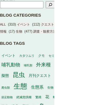
BLOG CATEGORIES
(310)
(112)
(17)
(1)
ALL
イベント
クエスト（BIOME）
学術成果
(17)
(477)
(13)
情報
生物
調査・観察方法
BLOG TAGS
動物
イベント
保全
カタツムリ
クモ
セミ
冬
タヌキ
外来種
哺乳動物
幼虫
家畜
哺乳類
寄生
寄生植物
巣
昆虫
植物
月刊クエスト
海
擬態
毒
有袋類
果実
生態
生態系
生物
秋
爬虫類
生物多様性
甲虫
種子散布
花
繁殖
軟体動物
節足動物
絶滅危惧種
蛾
行動
訪花昆虫