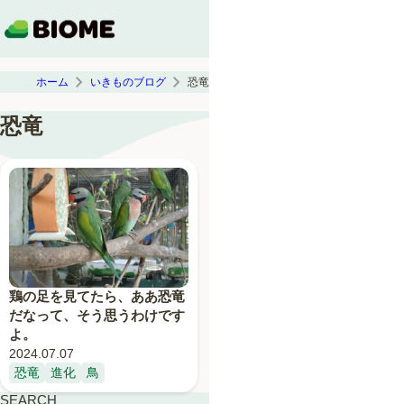
ホーム
いきものブログ
恐竜
恐竜
鶏の足を見てたら、ああ恐竜
だなって、そう思うわけです
よ。
2024.07.07
恐竜
進化
鳥
SEARCH