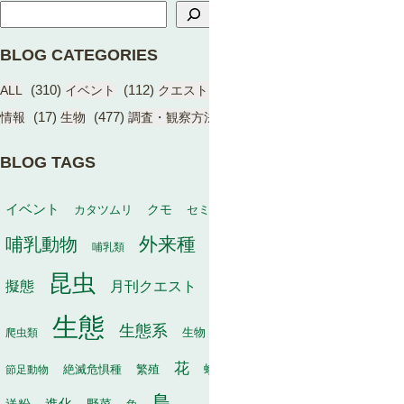
BLOG CATEGORIES
(310)
(112)
(17)
(1)
ALL
イベント
クエスト（BIOME）
学術成果
(17)
(477)
(13)
情報
生物
調査・観察方法
BLOG TAGS
動物
イベント
保全
カタツムリ
クモ
セミ
冬
タヌキ
外来種
哺乳動物
幼虫
家畜
哺乳類
寄生
寄生植物
巣
昆虫
植物
月刊クエスト
海
擬態
毒
有袋類
果実
生態
生態系
生物
秋
爬虫類
生物多様性
甲虫
種子散布
花
繁殖
軟体動物
節足動物
絶滅危惧種
蛾
行動
訪花昆虫
鳥
進化