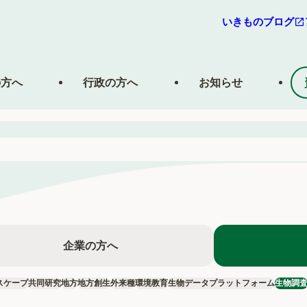
いきものブログ
の方へ
行政の方へ
お知らせ
企業の方へ
スケープ
共同研究
地方
地方創生
外来種
環境教育
生物データプラットフォーム
生物調