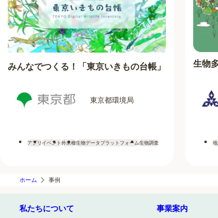
生物
みんなでつくる！「東京いきもの台帳」
東京都環境局
地
アプリ
イベント
外来種
生物データプラットフォーム
生物調査
ホーム
事例
私たちについて
事業案内