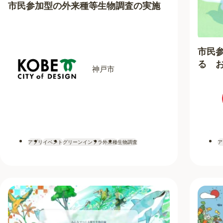
市民参加型の外来種等生物調査の実施
市民
る 
神戸市
アプリ
イベント
グリーンインフラ
外来種
生物調査
ア