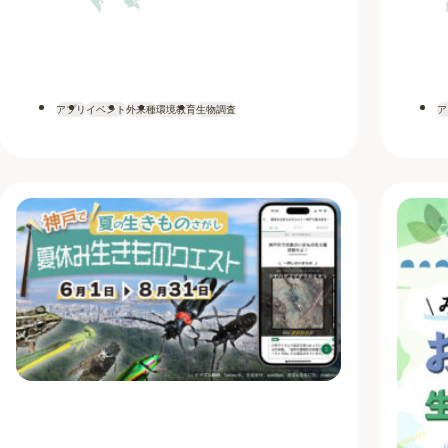
アプリ
イベント
外来種
環境教育
生物調査
ア