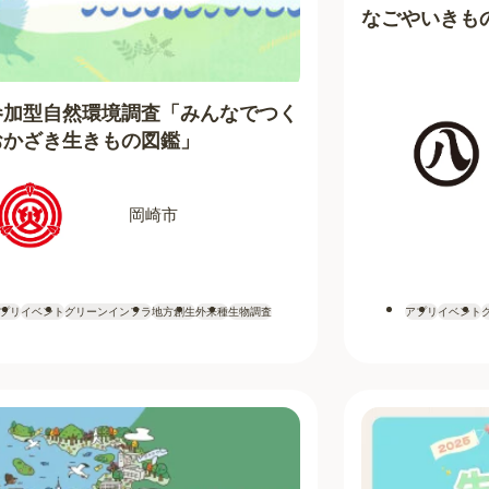
なごやいきも
参加型自然環境調査「みんなでつく
おかざき生きもの図鑑」
岡崎市
プリ
イベント
グリーンインフラ
地方創生
外来種
生物調査
アプリ
イベント