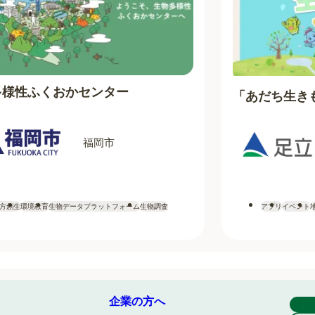
多様性ふくおかセンター
「あだち生き
福岡市
方創生
環境教育
生物データプラットフォーム
生物調査
アプリ
イベント
企業の方へ