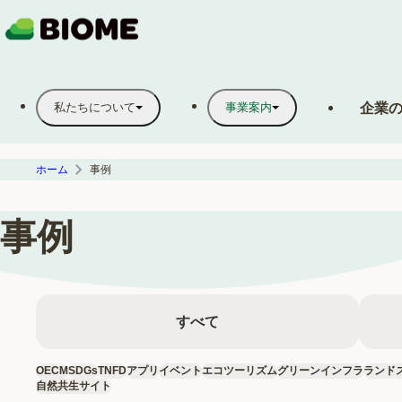
企業
私たちについて
事業案内
ホーム
事例
事例
すべて
OECM
SDGs
TNFD
アプリ
イベント
エコツーリズム
グリーンインフラ
ランド
自然共生サイト