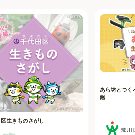
あら坊とつく
鑑
田区生きものさがし