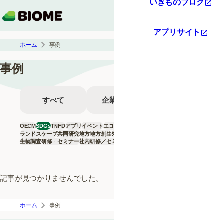
いきものブログ
アプリサイト
ホーム
事例
事例
すべて
企業の方へ
行政の方へ
OECM
SDGs
TNFD
アプリ
イベント
エコツーリズム
グリーンインフラ
ランドスケープ
共同研究
地方
地方創生
外来種
環境教育
生物データプラットフォーム
生物調査
研修・セミナー
社内研修／セミナー
自然共生サイト
記事が見つかりませんでした。
ホーム
事例