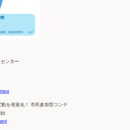
性センター
.html
候変動を視覚化！ 市民参加型コンテ
開始
html