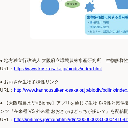
● 地方独立行政法人 大阪府立環境農林水産研究所 生物多様
URL：
https://www.knsk-osaka.jp/biodiv/index.html
● おおさか生物多様性リンク
URL：
http://www.kannousuiken-osaka.or.jp/biodiv/bdlink/index
● 【⼤阪環農水研×Biome】アプリを通じて生物多様性と気
ンツ『在来種 VS 外来種 おおさかはどっちが多い？』を配信
URL：
https://prtimes.jp/main/html/rd/p/000000023.000044108.