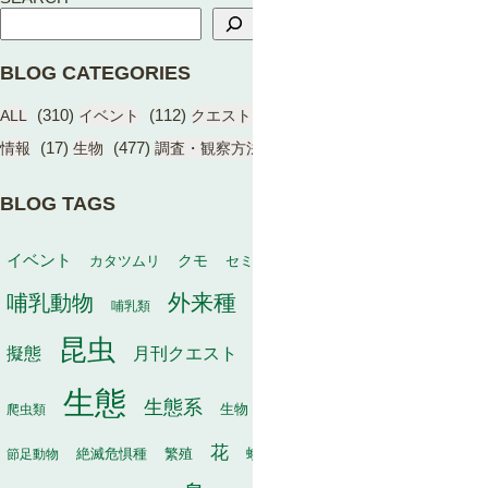
BLOG CATEGORIES
(310)
(112)
(17)
(1)
ALL
イベント
クエスト（BIOME）
学術成果
(17)
(477)
(13)
情報
生物
調査・観察方法
BLOG TAGS
動物
イベント
保全
カタツムリ
クモ
セミ
冬
タヌキ
外来種
哺乳動物
幼虫
家畜
哺乳類
寄生
寄生植物
巣
昆虫
植物
月刊クエスト
海
擬態
毒
有袋類
果実
生態
生態系
生物
秋
爬虫類
生物多様性
甲虫
種子散布
花
繁殖
軟体動物
節足動物
絶滅危惧種
蛾
行動
訪花昆虫