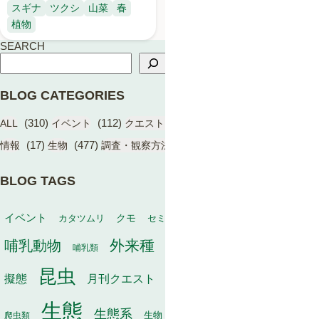
スギナ
ツクシ
山菜
春
植物
SEARCH
BLOG CATEGORIES
(310)
(112)
(17)
(1)
ALL
イベント
クエスト（BIOME）
学術成果
(17)
(477)
(13)
情報
生物
調査・観察方法
BLOG TAGS
動物
イベント
保全
カタツムリ
クモ
セミ
冬
タヌキ
外来種
哺乳動物
幼虫
家畜
哺乳類
寄生
寄生植物
巣
昆虫
植物
月刊クエスト
海
擬態
毒
有袋類
果実
生態
生態系
生物
秋
爬虫類
生物多様性
甲虫
種子散布