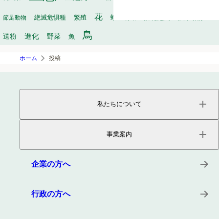
花
繁殖
軟体動物
節足動物
絶滅危惧種
蛾
行動
訪花昆虫
鳥
進化
送粉
野菜
魚
ホーム
投稿
私たちについて
ページトップ
事業内容
事業案内
会社概要
役員紹介
サービス
沿革
プロダクト
企業の方へ
所在地
キーワード
事例
行政の方へ