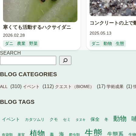
コンクリートの上で
寒くても活動するハクサイダニ
2025.05.13
2026.02.28
ダニ
農業
野菜
ダニ
動物
生態
SEARCH
BLOG CATEGORIES
(310)
(112)
(17)
(1)
ALL
イベント
クエスト（BIOME）
学術成果
BLOG TAGS
動物
イベント
保全
カタツムリ
クモ
セミ
冬
タヌキ
生態
植物
生態系
海
毒
生
有袋類
果実
爬虫類