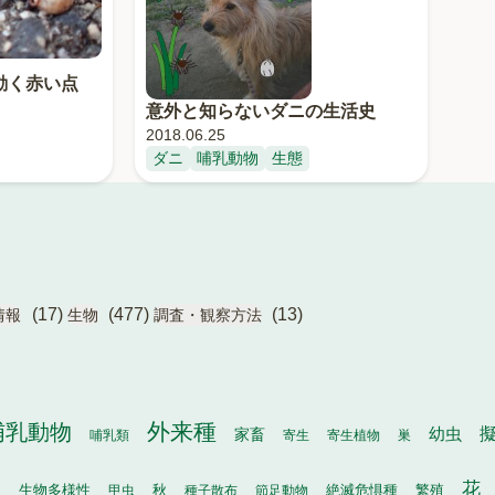
動く赤い点
意外と知らないダニの生活史
2018.06.25
ダニ
哺乳動物
生態
(17)
(477)
(13)
情報
生物
調査・観察方法
外来種
哺乳動物
幼虫
家畜
哺乳類
寄生
寄生植物
巣
花
物
秋
繁殖
生物多様性
甲虫
種子散布
節足動物
絶滅危惧種