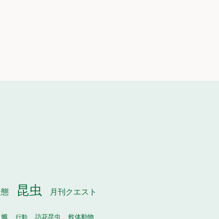
昆虫
月刊クエスト
擬態
軟体動物
蛾
行動
訪花昆虫