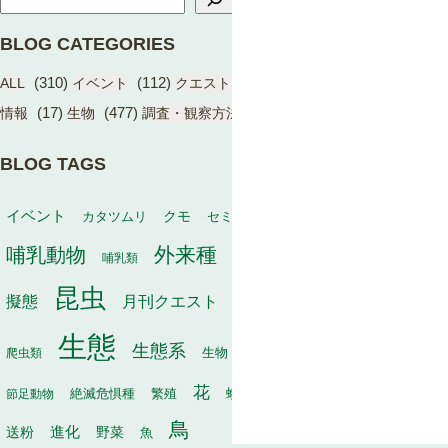
BLOG CATEGORIES
(310)
(112)
(17)
(1)
ALL
イベント
クエスト（BIOME）
学術成果
(17)
(477)
(13)
情報
生物
調査・観察方法
BLOG TAGS
動物
イベント
保全
カタツムリ
クモ
セミ
冬
タヌキ
外来種
哺乳動物
幼虫
家畜
哺乳類
寄生
寄生植物
巣
昆虫
植物
月刊クエスト
海
擬態
毒
有袋類
果実
生態
生態系
生物
秋
爬虫類
生物多様性
甲虫
種子散布
花
繁殖
軟体動物
節足動物
絶滅危惧種
蛾
行動
訪花昆虫
鳥
進化
送粉
野菜
魚