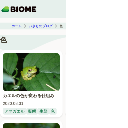
ホーム
いきものブログ
色
色
カエルの色が変わる仕組み
イカが体色を変える仕組み
2020.08.31
2020.08.23
アマガエル
擬態
生態
色
イカ
生態
色
軟体動物