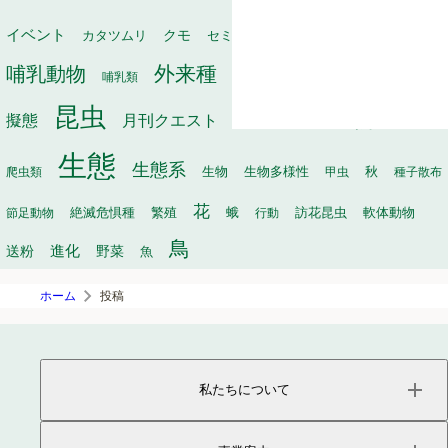
動物
イベント
保全
カタツムリ
クモ
セミ
冬
タヌキ
外来種
哺乳動物
幼虫
家畜
哺乳類
寄生
寄生植物
巣
昆虫
植物
月刊クエスト
海
擬態
毒
有袋類
果実
生態
生態系
生物
秋
爬虫類
生物多様性
甲虫
種子散布
花
繁殖
軟体動物
節足動物
絶滅危惧種
蛾
行動
訪花昆虫
鳥
進化
送粉
野菜
魚
ホーム
投稿
私たちについて
ページトップ
事業内容