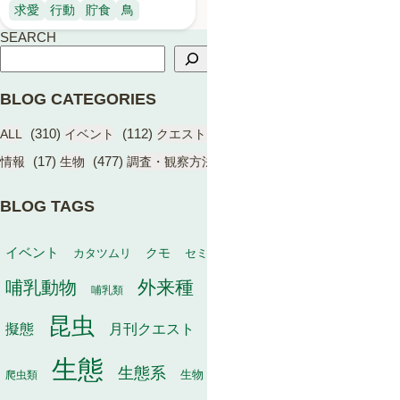
求愛
行動
貯食
鳥
SEARCH
BLOG CATEGORIES
(310)
(112)
(17)
(1)
ALL
イベント
クエスト（BIOME）
学術成果
(17)
(477)
(13)
情報
生物
調査・観察方法
BLOG TAGS
動物
イベント
保全
カタツムリ
クモ
セミ
冬
タヌキ
外来種
哺乳動物
幼虫
家畜
哺乳類
寄生
寄生植物
巣
昆虫
植物
月刊クエスト
海
擬態
毒
有袋類
果実
生態
生態系
生物
秋
爬虫類
生物多様性
甲虫
種子散布