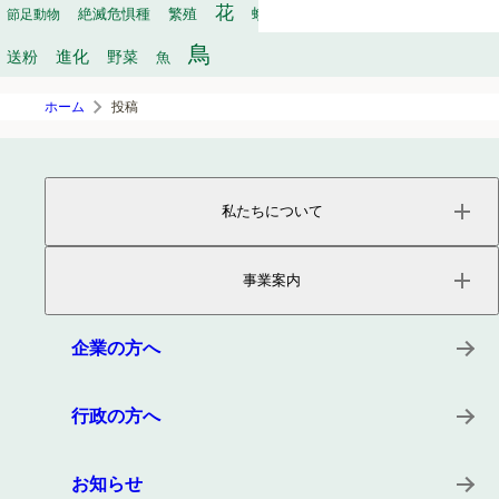
花
繁殖
軟体動物
節足動物
絶滅危惧種
蛾
行動
訪花昆虫
鳥
進化
送粉
野菜
魚
ホーム
投稿
私たちについて
ページトップ
事業内容
事業案内
会社概要
役員紹介
サービス
沿革
プロダクト
企業の方へ
所在地
キーワード
事例
行政の方へ
お知らせ