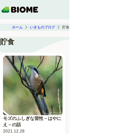
ホーム
いきものブログ
貯食
貯食
モズのふしぎな習性－はやに
え－の話
2021.12.28