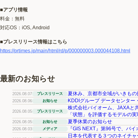
■アプリ情報
料金：無料
対応OS：iOS, Android
■プレスリリース情報はこちら
https://prtimes.jp/main/html/rd/p/000000003.000044108.html
最新のお知らせ
夏休み、京都市全域がいきもの
2026.08.07
プレスリリース
KDDIグループ データセン
2026.08.06
お知らせ
株式会社バイオーム、JAXAと
2026.08.05
プレスリリース
「状態」を評価するモデルの実
夏季休業のお知らせ
2026.08.05
お知らせ
『GIS NEXT』第96号で、
2026.08.03
メディア
日本を代表する３つのネイチャー