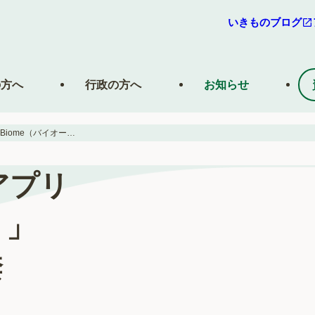
いきものブログ
の方へ
行政の方へ
お知らせ
いきものコレクションアプリ「Biome（バイオーム）」4/26（金）リリース解禁
アプリ
）」
禁