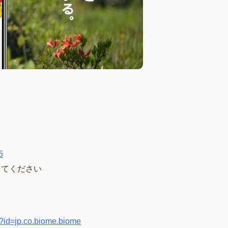
5
ってください
ls?id=jp.co.biome.biome