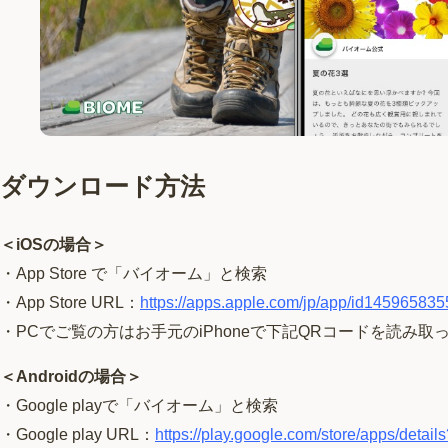
ダウンロード方法
＜iOSの場合＞
・App Store で「バイオーム」と検索
・App Store URL：
https://apps.apple.com/jp/app/id145965835
・PCでご覧の方はお手元のiPhoneで下記QRコードを読み取
＜Androidの場合＞
・Google playで「バイオーム」と検索
・Google play URL：
https://play.google.com/store/apps/detai