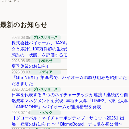
最新のお知らせ
2026.08.05
プレスリリース
株式会社バイオーム、JAXAと共同研究を開始 〜衛星デー
タと累計1,100万件超の生物データを統合し、草原・湿地生
態系の「状態」を評価するモデルの実現可能性を検証〜
2026.08.05
お知らせ
夏季休業のお知らせ
2026.08.03
メディア
『GIS NEXT』第96号で、バイオームの取り組みを紹介いた
だきました
2026.07.14
プレスリリース
日本を代表する３つのネイチャーテックが連携！継続的な自
然資本マネジメントを実現 -早稲田大学「LIME3」×東北大学
「ANEMONE」×バイオームが連携構想を発表-
2026.07.14
トピック
【グローバル・ネイチャーポジティブ・サミット2026】出
展・登壇のお知らせ 〜「BiomeBoard」デモ版を初公開〜