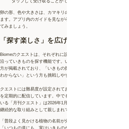
タップして受け取ることができます。
卵の形、色や大きさは、カマキリの種類によって少しずつ異なり
ます。アプリ内のガイドを見ながら、カマキリの卵探しに挑戦し
てみましょう。
「探す楽しさ」を広げるクエスト機能
Biomeのクエストは、それぞれに設定されたテーマやミッションに
沿っていきものを探す機能です。いきもの探しのヒントや見分け
方が掲載されており、「いきもの探し、何から始めればいいのか
わからない」という方も挑戦しやすい仕組みがあります。
クエストには難易度が設定されており、幅広いテーマのクエスト
を定期的に配信しています。中でも、2020年4月から毎月開催して
いる「月刊クエスト」は2026年1月に第70回を迎え、長期にわたる
継続的な取り組みとして親しまれています。
「普段よく見かける植物の名前が分かったら」
「いつもの道にも、実はいきものがいると気づいたら」