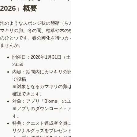
2026
」概要
泡のようなスポンジ状の卵鞘（らんしょう）に包まれている、カ
マキリの卵。冬の間、枯草や木の枝などで観察しやすいいきもの
のひとつです。春の孵化を待つカマキリの卵を、一緒に探してみ
ませんか。
開催日：2026年1月31日（土）0:00 – 2026年3月31日（火）
23:59
内容：期間内にカマキリの卵の写真を、アプリ「Biome」内
で投稿
※対象となるカマキリの卵は、アプリ内のクエスト概要から
確認できます。
対象：アプリ「Biome」のユーザー全員
※アプリのダウンロード・アカウント登録はすべて無料で
す。
特典：クエスト達成者全員に、カマキリにまつわるBiomeオ
リジナルグッズをプレゼント。達成時に表示されるバナーを