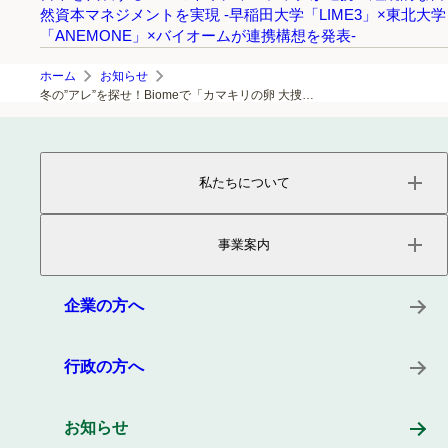
然資本マネジメントを実現 -早稲田大学「LIME3」×東北大学
「ANEMONE」×バイオームが連携構想を発表-
ホーム
お知らせ
冬の”アレ”を探せ！Biomeで「カマキリの卵 大捜索2026」開始
私たちについて
ページトップ
事業内容
事業案内
会社概要
役員紹介
サービス
沿革
プロダクト
企業の方へ
所在地
キーワード
事例
行政の方へ
お知らせ