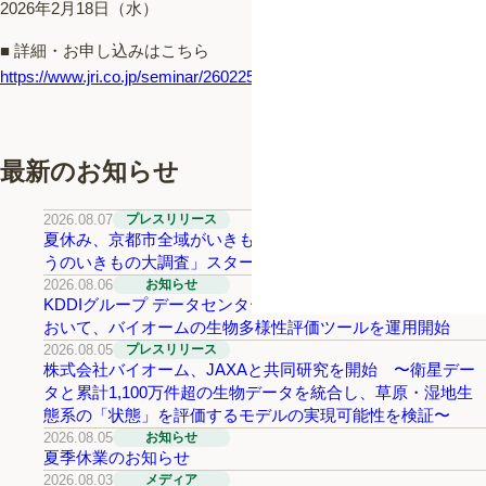
2026年2月18日（水）
■ 詳細・お申し込みはこちら
https://www.jri.co.jp/seminar/260225_685/detail
最新のお知らせ
2026.08.07
プレスリリース
夏休み、京都市全域がいきもの探しのフィールドに。「きょ
うのいきもの大調査」スタート
2026.08.06
お知らせ
KDDIグループ データセンター・太陽光発電所等の建設時に
おいて、バイオームの生物多様性評価ツールを運用開始
2026.08.05
プレスリリース
株式会社バイオーム、JAXAと共同研究を開始 〜衛星デー
タと累計1,100万件超の生物データを統合し、草原・湿地生
態系の「状態」を評価するモデルの実現可能性を検証〜
2026.08.05
お知らせ
夏季休業のお知らせ
2026.08.03
メディア