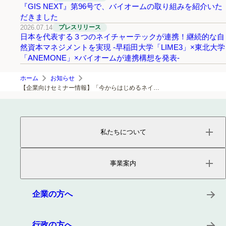
『GIS NEXT』第96号で、バイオームの取り組みを紹介いた
だきました
2026.07.14
プレスリリース
日本を代表する３つのネイチャーテックが連携！継続的な自
然資本マネジメントを実現 -早稲田大学「LIME3」×東北大学
「ANEMONE」×バイオームが連携構想を発表-
ホーム
お知らせ
【企業向けセミナー情報】「今からはじめるネイチャーポジティブ経営 ～ 自然と共に生きる企業へ ～」
私たちについて
ページトップ
事業内容
事業案内
会社概要
役員紹介
サービス
沿革
プロダクト
企業の方へ
所在地
キーワード
事例
行政の方へ