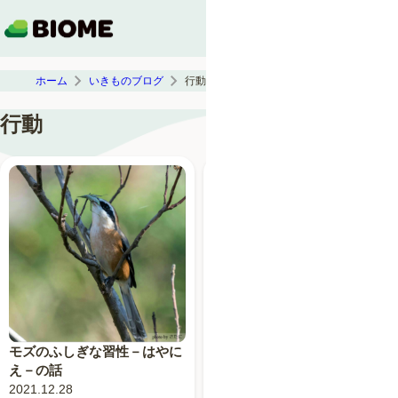
ホーム
いきものブログ
行動
行動
テンレックは背中で語る
モズのふしぎな習性－はやに
2021.03.28
え－の話
コミュニケーション
哺乳類
2021.12.28