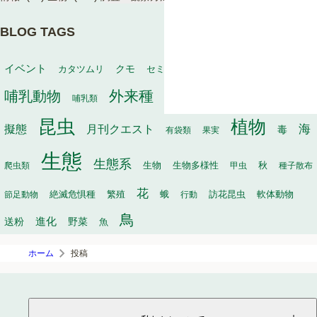
BLOG TAGS
動物
イベント
保全
カタツムリ
クモ
セミ
冬
タヌキ
外来種
哺乳動物
幼虫
家畜
哺乳類
寄生
寄生植物
巣
昆虫
植物
月刊クエスト
海
擬態
毒
有袋類
果実
生態
生態系
生物
秋
爬虫類
生物多様性
甲虫
種子散布
花
繁殖
軟体動物
節足動物
絶滅危惧種
蛾
行動
訪花昆虫
鳥
進化
送粉
野菜
魚
ホーム
投稿