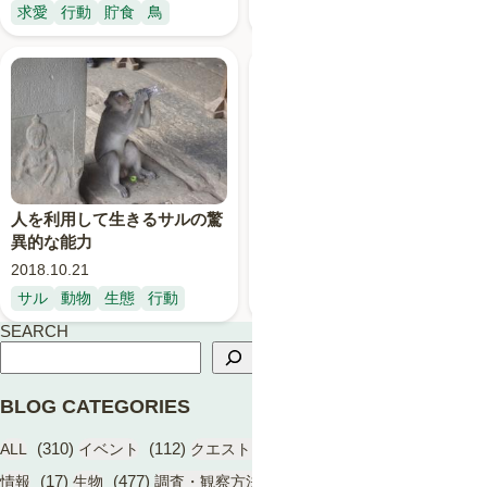
求愛
行動
貯食
鳥
生態
行動
人を利用して生きるサルの驚
ネコの上品？な水の飲み方と
異的な能力
イヌの豪快？な水の飲み方
2018.10.21
2018.10.11
サル
動物
生態
行動
イヌ
ネコ
動物
行動
SEARCH
BLOG CATEGORIES
(310)
(112)
(17)
(1)
ALL
イベント
クエスト（BIOME）
学術成果
(17)
(477)
(13)
情報
生物
調査・観察方法