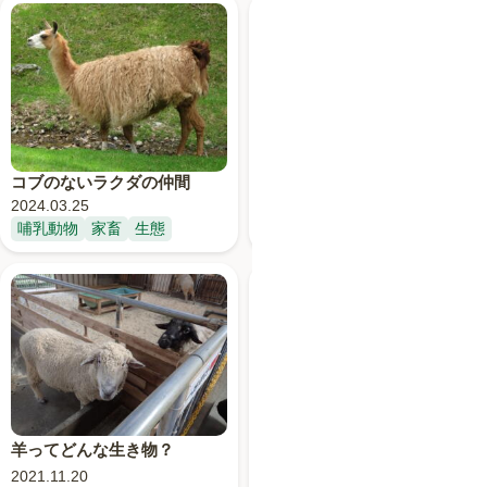
家畜化された昆虫、カイコ
コブのないラクダの仲間
2023.04.20
2024.03.25
家畜
昆虫
蛾
哺乳動物
家畜
生態
羊ってどんな生き物？
馬と人の歴史
2021.11.20
2021.11.10