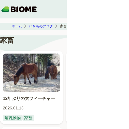
ホーム
いきものブログ
家畜
家畜
12年ぶりの大フィーチャー
アルパカの仲間とヒトとの関
わり
2026.01.13
2024.03.31
哺乳動物
家畜
哺乳動物
家畜
生態