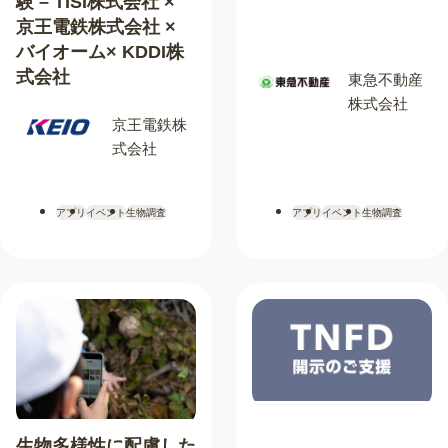
験 – TISI株式会社 ×
京王電鉄株式会社 ×
バイオーム× KDDI株
式会社
東急不動産
株式会社
京王電鉄株
式会社
アプリ
イベント
生物調査
アプリ
イベント
生物調査
生物多様性に配慮した