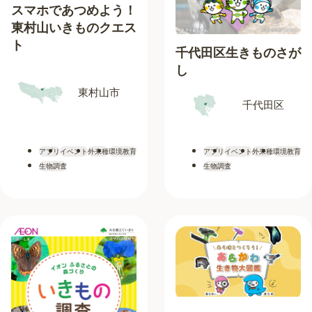
スマホであつめよう！
東村山いきものクエス
ト
千代田区生きものさが
し
東村山市
千代田区
アプリ
イベント
外来種
環境教育
アプリ
イベント
外来種
環境教育
生物調査
生物調査