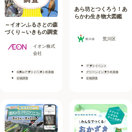
あら坊とつくろう！あ
らかわ生き物大図鑑
～イオンふるさとの森
づくり～いきもの調査
荒川区
イオン株式
会社
アプリ
イベント
SDGs
アプリ
イベント
外来種
グリーンインフラ
外来種
生物調査
生物調査