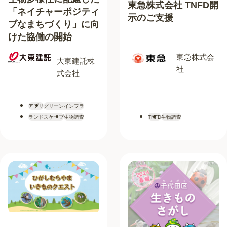
東急株式会社 TNFD開
「ネイチャーポジティ
示のご支援
ブなまちづくり」に向
けた協働の開始
東急株式会
大東建託株
社
式会社
アプリ
グリーンインフラ
TNFD
生物調査
ランドスケープ
生物調査