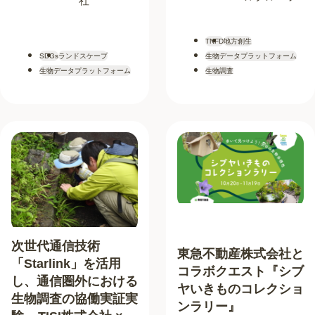
社
TNFD
地方創生
SDGs
ランドスケープ
生物データプラットフォーム
生物データプラットフォーム
生物調査
次世代通信技術
東急不動産株式会社と
「Starlink」を活用
コラボクエスト『シブ
し、通信圏外における
ヤいきものコレクショ
生物調査の協働実証実
ンラリー』